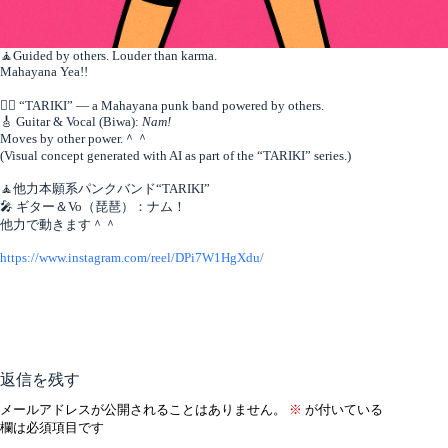
🧘Guided by others. Louder than karma.
Mahayana Yea!!
🧘‍♀️ “TARIKI” — a Mahayana punk band powered by others.
🎸 Guitar & Vocal (Biwa):
Nam!
Moves by other power.＾＾
(Visual concept generated with AI as part of the “TARIKI” series.)
🧘他力本願系パンクバンド“TARIKI”
🎤 ギター＆Vo（琵琶）：ナム！
他力で動きます＾＾
https://www.instagram.com/reel/DPi7W1HgXdu/
返信を残す
メールアドレスが公開されることはありません。
※
が付いている
欄は必須項目です