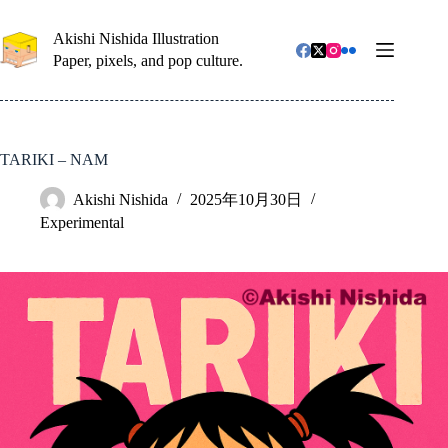
コ
ン
Akishi Nishida Illustration
テ
Paper, pixels, and pop culture.
ン
ツ
へ
ス
キ
TARIKI – NAM
ッ
プ
Akishi Nishida
2025年10月30日
Experimental