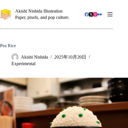
コ
ン
Akishi Nishida Illustration
テ
Paper, pixels, and pop culture.
ン
ツ
へ
ス
キ
Pea Rice
ッ
プ
Akishi Nishida
2025年10月20日
Experimental