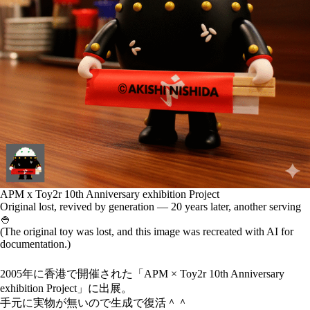
APM x Toy2r 10th Anniversary exhibition Project
Original lost, revived by generation — 20 years later, another serving
🍚
(The original toy was lost, and this image was recreated with AI for
documentation.)
2005年に香港で開催された「APM × Toy2r 10th Anniversary
exhibition Project」に出展。
手元に実物が無いので生成で復活＾＾