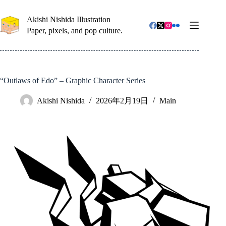
コ
ン
Akishi Nishida Illustration
テ
Paper, pixels, and pop culture.
ン
ツ
へ
ス
キ
“Outlaws of Edo” – Graphic Character Series
ッ
プ
Akishi Nishida
2026年2月19日
Main