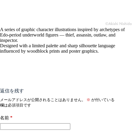
A series of graphic character illustrations inspired by archetypes of
Edo-period underworld figures — thief, assassin, outlaw, and
inspector.
Designed with a limited palette and sharp silhouette language
influenced by woodblock prints and poster graphics.
返信を残す
メールアドレスが公開されることはありません。
※
が付いている
欄は必須項目です
*
名前