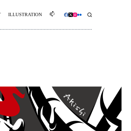
📫️
T
ILLUSTRATION