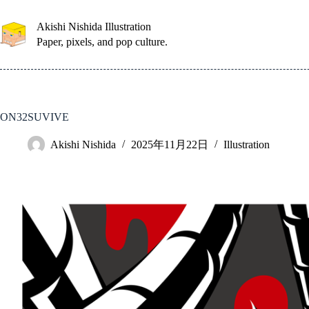
コ
ン
Akishi Nishida Illustration
テ
Paper, pixels, and pop culture.
ン
ツ
へ
ス
キ
ON32SUVIVE
ッ
プ
Akishi Nishida
2025年11月22日
Illustration