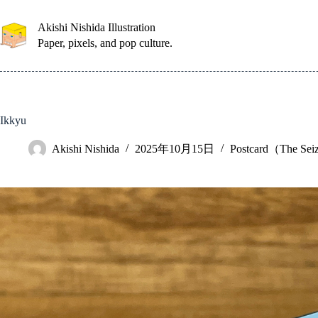
コ
ン
Akishi Nishida Illustration
テ
Paper, pixels, and pop culture.
ン
ツ
へ
ス
キ
Ikkyu
ッ
プ
Akishi Nishida
2025年10月15日
Postcard（The Se