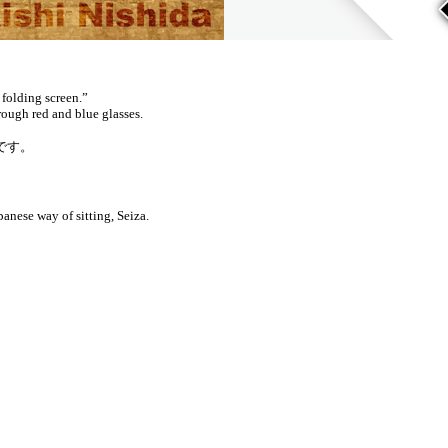
 folding screen.”
rough red and blue glasses.
です。
anese way of sitting, Seiza.