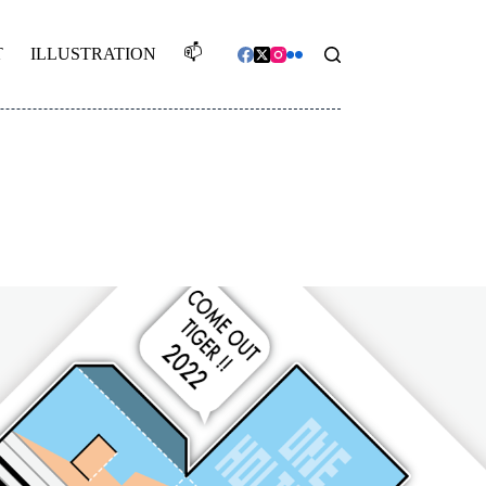
📫️
T
ILLUSTRATION