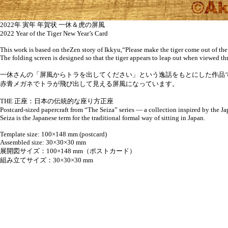
2022年 寅年 年賀状 一休＆虎の屏風
2022 Year of the Tiger New Year’s Card
This work is based on theZen story of Ikkyu,“Please make the tiger come out of the
The folding screen is designed so that the tiger appears to leap out when viewed th
一休さんの「屏風からトラを出してください」という逸話をもとにした作品
赤青メガネでトラが飛び出して見える屏風になっています。
THE 正座：日本の伝統的な座り方正座
Postcard-sized papercraft from “The Seiza” series — a collection inspired by the Jap
Seiza is the Japanese term for the traditional formal way of sitting in Japan.
Template size: 100×148 mm (postcard)
Assembled size: 30×30×30 mm
展開図サイズ：100×148 mm（ポストカード）
組み立てサイズ：30×30×30 mm