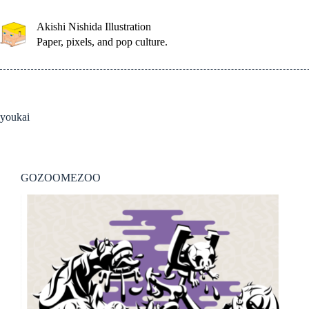
コ
ン
Akishi Nishida Illustration
テ
Paper, pixels, and pop culture.
ン
ツ
へ
ス
キ
youkai
ッ
プ
GOZOOMEZOO