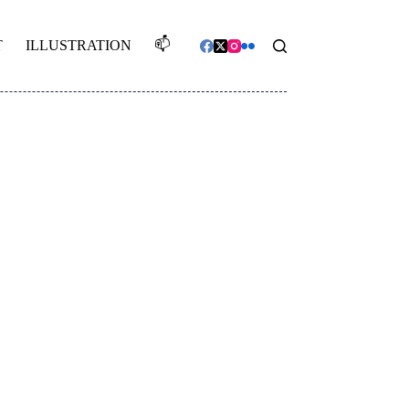
📫️
T
ILLUSTRATION